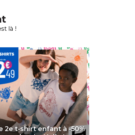
nt
t là !
e 2e t-shirt enfant à -50%