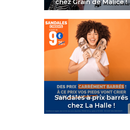
chez Grain de Malice !
Sandales à prix barrés
chez La Halle !