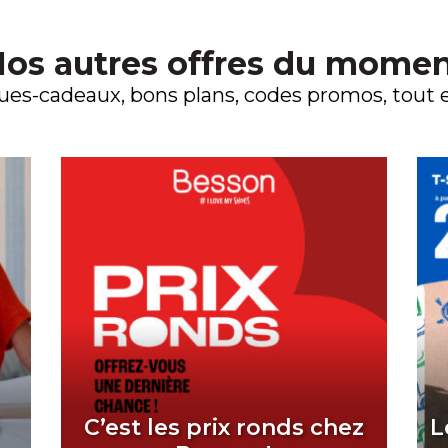
os autres offres du mome
es-cadeaux, bons plans, codes promos, tout es
é
C’est les prix ronds chez
L