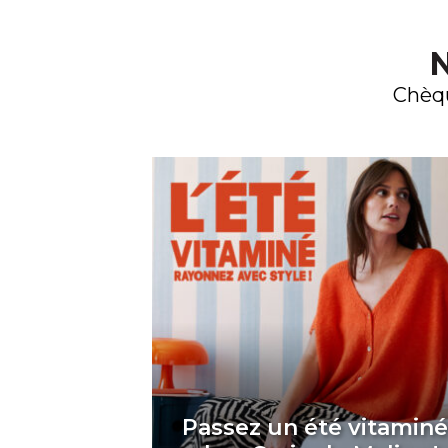
N
Chèqu
Passez un été vitamin