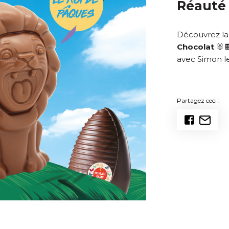
Réauté
Découvrez la
Chocolat
🐰🍫
avec Simon le 
Partagez ceci :