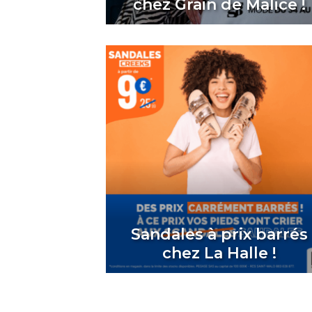
chez Grain de Malice !
Sandales à prix barrés
chez La Halle !