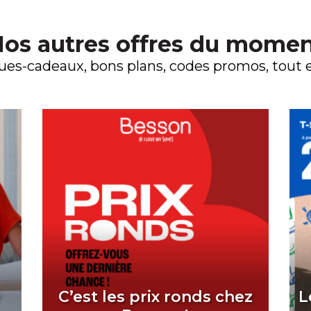
os autres offres du mome
es-cadeaux, bons plans, codes promos, tout es
é
C’est les prix ronds chez
L