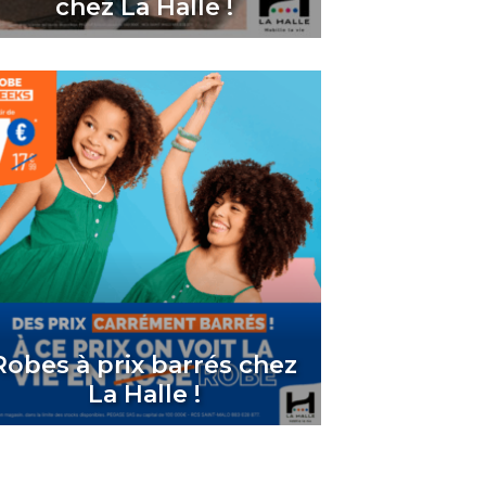
chez La Halle !
Robes à prix barrés chez
La Halle !