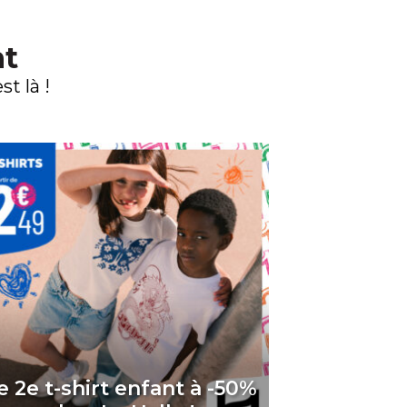
nt
t là !
e 2e t-shirt enfant à -50%