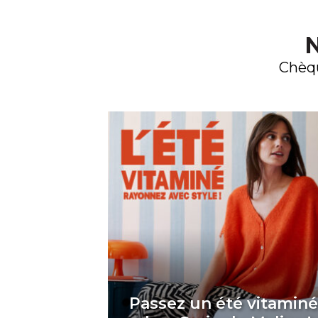
N
Chèqu
Passez un été vitamin