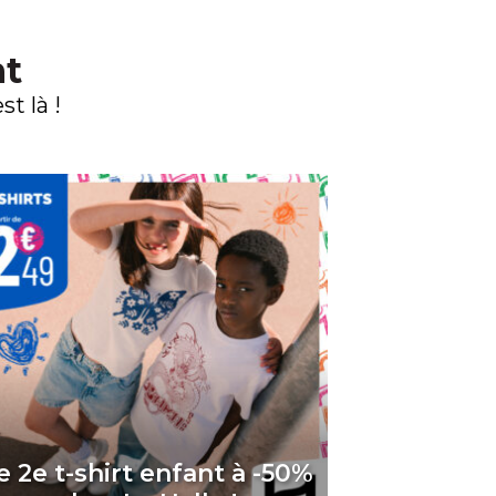
nt
t là !
e 2e t-shirt enfant à -50%