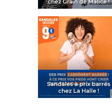
chez Grain de Malice !
Sandales à prix barrés
chez La Halle !