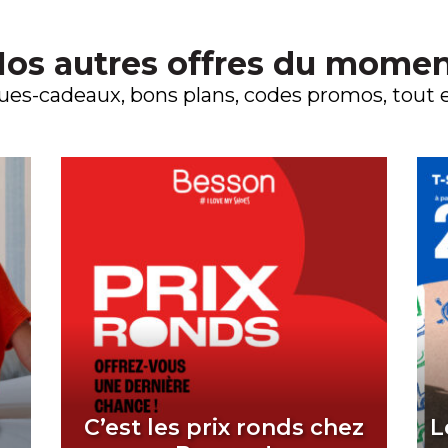
os autres offres du mome
es-cadeaux, bons plans, codes promos, tout es
é
C’est les prix ronds chez
L