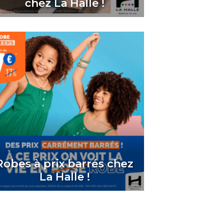
chez La Halle !
Robes à prix barrés chez
La Halle !