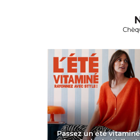
N
Chèqu
Passez un été vitamin