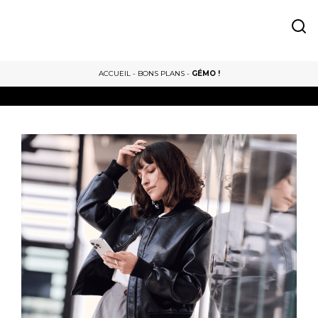
ACCUEIL
-
BONS PLANS
-
GÉMO !