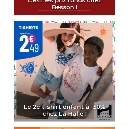
C’est les prix ronds chez
Besson !
Le 2e t-shirt enfant à -50%
chez La Halle !