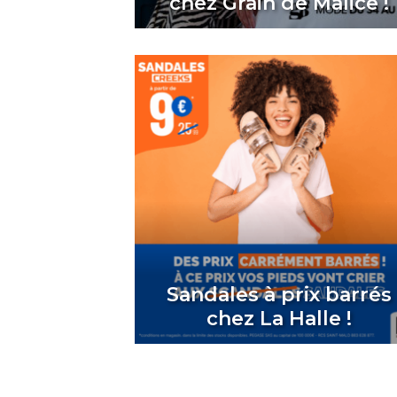
chez Grain de Malice !
Sandales à prix barrés
chez La Halle !