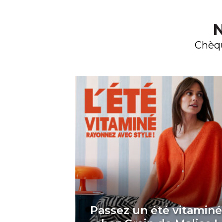
N
Chèqu
Passez un été vitamin