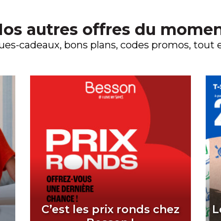
os autres offres du mome
es-cadeaux, bons plans, codes promos, tout es
é
C’est les prix ronds chez
L