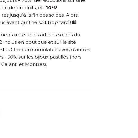
toujours – 70% de réductions sur une
ion de produits, et
-10%*
s jusqu’à la fin des soldes. Alors,
 avant qu’il ne soit trop tard !
🛍️
entaires sur les articles soldés du
 inclus en boutique et sur le site
.fr
. Offre non cumulable avec d’autres
s. -50% sur les bijoux pastillés (hors
 Garanti et Montres).