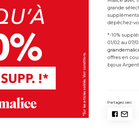
Malice avec 
grande sélect
supplémentaire
dépêchez-vous
*-10% supplém
01/02 au 07/02
graindemalice
offres en cour
bijoux Argent
Partagez ceci :