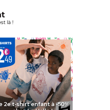
nt
t là !
e 2e t-shirt enfant à -50%