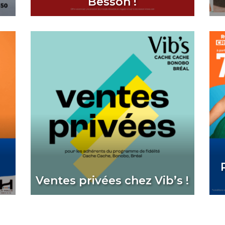
Besson !
Ventes privées chez Vib’s !