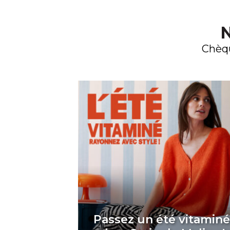
N
Chèqu
Passez un été vitamin