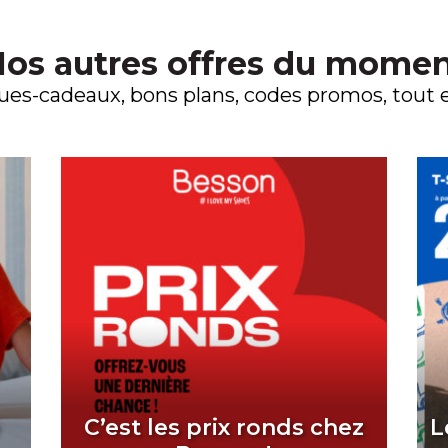
os autres offres du mome
es-cadeaux, bons plans, codes promos, tout es
é
C’est les prix ronds chez
L