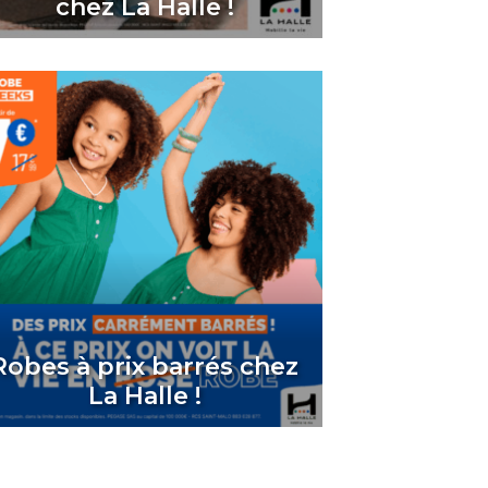
chez La Halle !
Robes à prix barrés chez
La Halle !