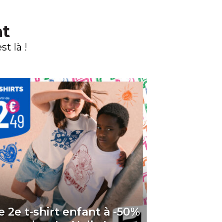
nt
t là !
e 2e t-shirt enfant à -50%