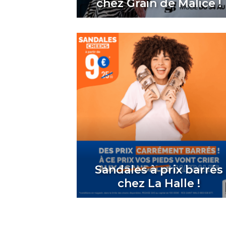
chez Grain de Malice !
Sandales à prix barrés
chez La Halle !