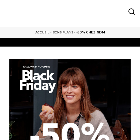
ACCUEIL
-
BONS PLANS
-
-50% CHEZ GDM