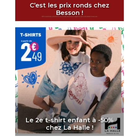
C’est les prix ronds chez
Besson !
Le 2e t-shirt enfant à -50%
chez La Halle !