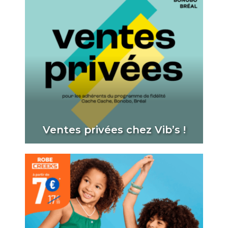
Ventes privées chez Vib’s !