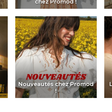
chez Promod !
Nouveautés chez Promod
!