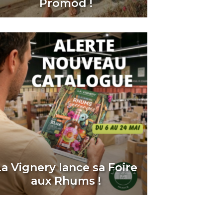
Promod !
La Vignery lance sa Foire
aux Rhums !